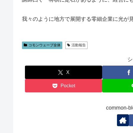
我々のように地方で展開する零細企業に光が見
コモンウェーブ全体
活動報告
シ
X
Pocket
common-