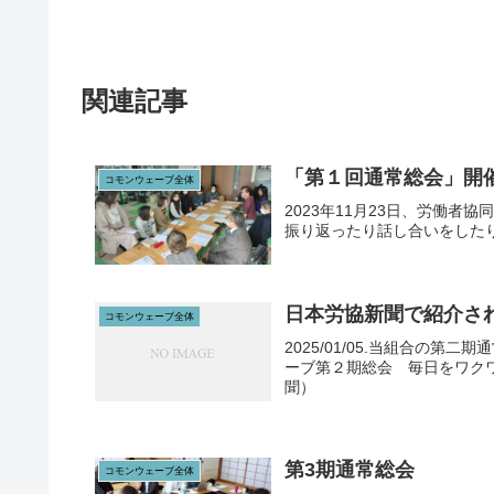
関連記事
「第１回通常総会」開
コモンウェーブ全体
2023年11月23日、労働
振り返ったり話し合いをした
日本労協新聞で紹介さ
コモンウェーブ全体
2025/01/05.当組合の
ーブ第２期総会 毎日をワクワ
聞）
第3期通常総会
コモンウェーブ全体