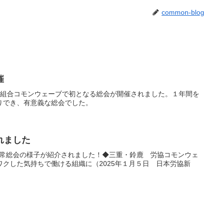
common-blog
催
者協同組合コモンウェーブで初となる総会が開催されました。１年間を
りでき、有意義な総会でした。
れました
第二期通常総会の様子が紹介されました！◆三重・鈴鹿 労協コモンウェ
クした気持ちで働ける組織に（2025年１月５日 日本労協新