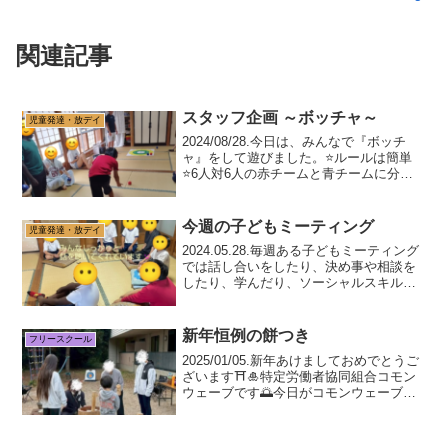
関連記事
スタッフ企画 ～ボッチャ～
児童発達・放デイ
2024/08/28.今日は、みんなで『ボッチ
ャ』をして遊びました。⭐️ルールは簡単
⭐️6人対6人の赤チームと青チームに分か
れ、ボールをより的に近づけたチームが
勝ちです。はじめは、ボールの扱いに戸
惑っていましたが、さすがは子供たち。
今週の子どもミーティング
児童発達・放デイ
あっとい...
2024.05.28.毎週ある子どもミーティング
では話し合いをしたり、決め事や相談を
したり、学んだり、ソーシャルスキルト
レーニングをしたりしています。今週
は、・掃除当番決め・がんばりシールカ
ードのルールについての相談・ほめほめ
新年恒例の餅つき
フリースクール
ゲームを行いま...
2025/01/05.新年あけましておめでとうご
ざいます⛩🎍特定労働者協同組合コモン
ウェーブです🌅今日がコモンウェーブの
仕事始め！毎年恒例の【餅つき大会】を
サニーぷらす＆ワンダーYOUの合同イベ
ントとして開催しました🌟慣れた手つき