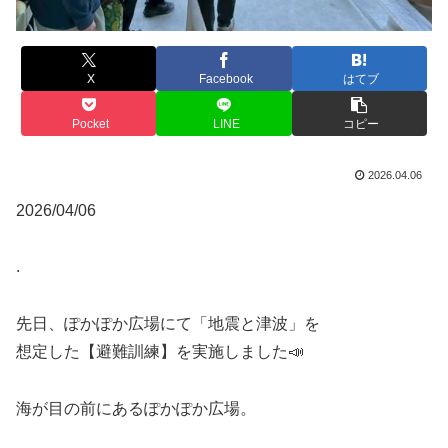
X
Facebook
はてブ
Pocket
LINE
コピー
2026.04.06
2026/04/06
.
先日、ぽかぽか広場にて「地震と津波」を
想定した【避難訓練】を実施しました📣
海が目の前にあるぽかぽか広場。