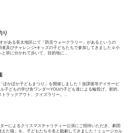
釣り
ニーぷらすがある長太地区にて「防災ウォークラリー」があるというの
者及びチャレンジ•キッズの子どもたちで参加してきました☺️小
と班に分かれて歩いて、目的地に...
催
にて、「ぽかぽか子どもまつり」を開催しました！放課後等デイサービ
ール子どもの学び舎ワンダーYOUの子ども達による輪投げ、射的、
トラックアウト、クイズラリー。...
NPOセンターによるクリスマスチャリティー公演にご招待いただき、劇団
教えた猫」を、子どもたち６名と観劇してきました！ミュージカル