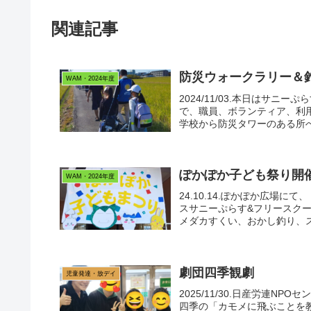
関連記事
防災ウォークラリー＆
WAM・2024年度
2024/11/03.本日はサ
で、職員、ボランティア、利用
学校から防災タワーのある所へ
ぽかぽか子ども祭り開
WAM・2024年度
24.10.14.ぽかぽか広場
スサニーぷらす&フリースク
メダカすくい、おかし釣り、ス
劇団四季観劇
児童発達・放デイ
2025/11/30.日産労連
四季の「カモメに飛ぶことを