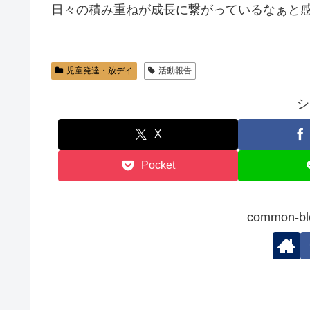
日々の積み重ねが成長に繋がっているなぁと
児童発達・放デイ
活動報告
シ
X
Pocket
common-