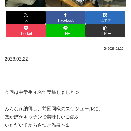
X
Facebook
はてブ
Pocket
LINE
コピー
2026.02.22
2026.02.22
.
今回は中学生４名で実施しました☺️
みんなが納得し、前回同様のスケジュールに。
ぽかぽかキッチンで美味しいご飯を
いただいてからさつき温泉へ♨️