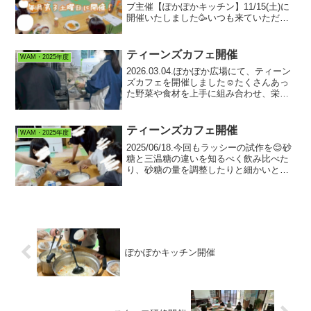
ブ主催【ぽかぽかキッチン】11/15(土)に
開催いたしました🥳いつも来ていただい
ている方に加えて、大学生の方が2名いら
っしゃり、賑やかな交流の場になりまし
た🙌中学生の男の子が1歳のお子さんの
ティーンズカフェ開催
WAM・2025年度
食...
2026.03.04.ぽかぽか広場にて、ティーン
ズカフェを開催しました☺️たくさんあっ
た野菜や食材を上手に組み合わせ、栄養
バランスの取れた副菜を作ってくれまし
た👏【今回のメニュー】・キャベツカリ
フラワーのツナサラダ🥗・わかめ中華サ
ティーンズカフェ開催
WAM・2025年度
ラダ・卵ス...
2025/06/18.今回もラッシーの試作を😌砂
糖と三温糖の違いを知るべく飲み比べた
り、砂糖の量を調整したりと細かいとこ
ろを詰めました！調理をする中で、中学
生の量計算をするスピードと段取りのよ
さにとても驚かされました🫢【今日のメ
ニュー】・鶏...
ぽかぽかキッチン開催