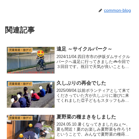
common-blog
関連記事
遠足 ～サイクルパーク～
児童発達・放デイ
2024/11/04.四日市市の伊坂ダムサイクル
パークへ遠足に行ってきました🚲️今回で
３回目です。祝日で天気が良いこともあ
り、着いたら駐車場は満車😢 と思いき
や、目の前の車が出てくれ、運良く停め
ることができました！スタッフＨさんが
久しぶりの再会でした
児童発達・放デイ
「ゴミ拾い...
2025/08/04.以前ボランティアとして来て
くださっていた方が久しぶりに遊びに来
てくれました👏子どももスタッフもみん
な大好きな方ので、大喜び！！！みんな
で海を見たり、ボール遊びやトランポリ
ンで活発に動いたりと、外遊びがいつも
夏野菜の種まきをしました
児童発達・放デイ
以上に盛り上...
2024.05.10.暑くなってきましたねぇ〜、
夏も間近！夏のお楽しみ夏野菜を作ろう❗️
ということで、みんなで夏野菜の種蒔き