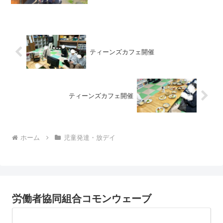
をしました。今回は水耕栽培に挑戦❗️ザル
付きのバケツにバーミキュライトを入れ
て、買ってきた人それぞれ、自分で選ん
だ種...
ティーンズカフェ開催
ティーンズカフェ開催
ホーム
児童発達・放デイ
労働者協同組合コモンウェーブ