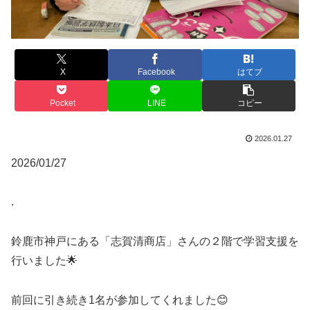
X
Facebook
はてブ
Pocket
LINE
コピー
2026.01.27
2026/01/27
.
鈴鹿市神戸にある「志賀清商店」さんの２階で学習支援を
行いました🌟
前回に引き続き1名が参加してくれました😊