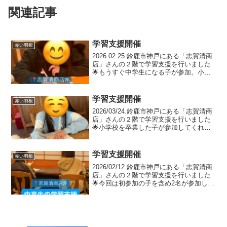
関連記事
学習支援開催
赤い羽根
2026.02.25.鈴鹿市神戸にある「志賀清商
店」さんの２階で学習支援を行いました
🌟⁡もうすぐ中学生になる子が参加。⁡小学
校の復習に集中して取り組んでいました
🌸次回は3/10(火)です🌱ぜひお越しくださ
い😊⁡—「勉強ができないから、夢をあ...
学習支援開催
赤い羽根
2026/03/24.鈴鹿市神戸にある「志賀清商
店」さんの２階で学習支援を行いました
🌟⁡小学校を卒業した子が参加してくれま
した🌸早速中学校からもらっている春休
みの宿題に取り組んでいました📚4月以降
の開催はまだ未定です🫧また決まりまし
学習支援開催
赤い羽根
たらこち...
2026/02/12.鈴鹿市神戸にある「志賀清商
店」さんの２階で学習支援を行いました
🌟今回は初参加の子を含め2名が参加して
くれ、スタッフと1対1で学校の復習に取
り組みました📚分からないところを質問
しながら集中して取り組んでいました✨
次回は2...