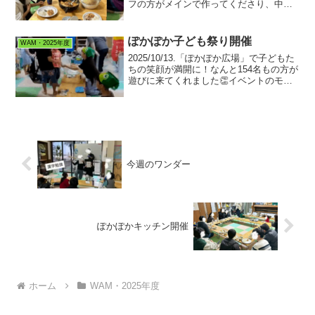
フの方がメインで作ってくださり、中学
生はお手伝い🥘🥔【今日のメニュー】・
ポテトミートソースドリア🤤⭐︎ 白米→ポ
テト→ミートソース→チーズの層に！
ぽかぽか子ども祭り開催
WAM・2025年度
とっても...
2025/10/13.「ぽかぽか広場」で子どもた
ちの笑顔が満開に！なんと154名もの方が
遊びに来てくれました👏イベントのモッ
トーは、すべて無料で体験できること！
🌞 屋外ブースは楽しさ満載！SDGsクイ
ズラリーで学びながら、協力団体の皆さ
んと...
今週のワンダー
ぽかぽかキッチン開催
ホーム
WAM・2025年度