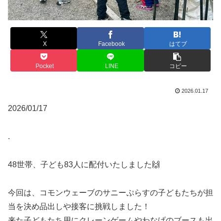
X
Facebook
はてブ
Pocket
LINE
コピー
2026.01.17
2026/01/17
.
48世帯、子ども83人に配付いたしました🙌
今回は、コモンウェーブのサニーぷらすの子どもたちが担
当を決め品出しや接客に挑戦しました！
来た子どもたち用にクレーンゲームやわなげのブースも出