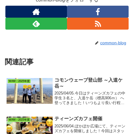
common-blog
関連記事
コモンウェーブ登山部 ～入道ケ
WAM・2025年度
岳～
2025/04/05.今日はティーンズカフェの中
学生３名と、入道ケ岳（標高906ｍ） へ
登ってきました！いつもより長い行程だ
ったため２組に分かれ、１組は頂上へ、
１組は７合目で下山しましたが、天気も
良く、気持ちよかったです😊登山口のあ
ティーンズカフェ開催
WAM・2025年度
る椿大社...
2025/06/04.ぽかぽか広場にて、ティーン
ズカフェを開催しました！今回はスタッ