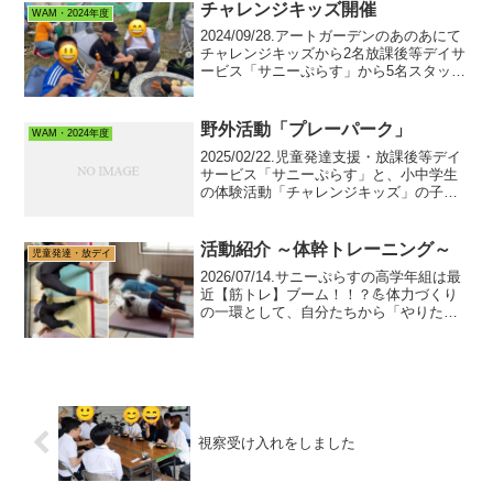
チャレンジキッズ開催
WAM・2024年度
2024/09/28.アートガーデンのあのあにて
チャレンジキッズから2名放課後等デイサ
ービス「サニーぷらす」から5名スタッフ
3名とボランティアさん2名で行いました
🙌🔸3回目となるアートガーデンでの活動
🪴火おこしやりたい！目標は薪割り！な
野外活動「プレーパーク」
WAM・2024年度
ど意...
2025/02/22.児童発達支援・放課後等デイ
サービス「サニーぷらす」と、小中学生
の体験活動「チャレンジキッズ」の子ど
も達と合同で、野外活動プレーパークを
開催しました！場所は石薬師町にあるア
ートガーデン。スタッフのやーまんが畑
活動紹介 ～体幹トレーニング～
児童発達・放デイ
の他、子ども...
2026/07/14.サニーぷらすの高学年組は最
近【筋トレ】ブーム！！？💪体力づくり
の一環として、自分たちから「やりた
い！」と言い出したのが筋トレ。小集団
で時間を決めて、体幹やスクワットなど
を行っています。放デイにおける5領域の
「運動・感覚...
視察受け入れをしました