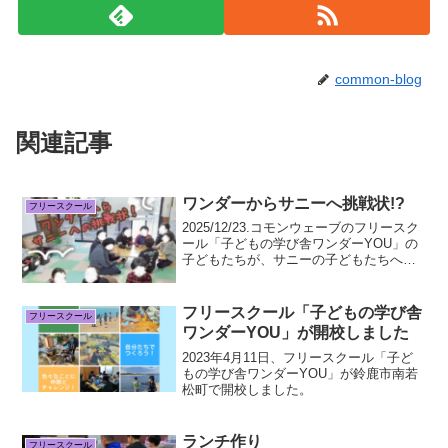
common-blog
関連記事
ワンダーからサニーへ挑戦状!?
フリースクール
2025/12/23.コモンウェーブのフリースク
ール「子どもの学び舎ワンダーYOU」の
子どもたちが、サニーの子どもたちへ挑
戦状を出しました！💪🔥ワンダーで最高
学年の子どもから1人1文ずつ味のある文
字で挑戦状を書きました✍️内容を何にす
フリースクール「子どもの学び舎
フリースクール
るか話...
ワンダーYOU」が開校しました
2023年4月11日、フリースクール「子ど
もの学び舎ワンダーYOU」が鈴鹿市南若
松町で開校しました。
ランチ作り
フリースクール