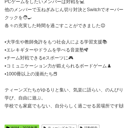
PCゲームをしたいメンバーは対戦を💻
他のメンバーで玉ねぎみじん切り対決とSwitchでオーバー
クックを🧑‍🍳
各々の充実した時間を過ごすことができました😌
▪大学生や教師免許をもつ社会人による学習支援📚
▪エレキギターやドラムを学べる音楽塾🪇
▪チーム対戦できるeスポーツに🎮
▪コミュニケーション力が鍛えられるボードゲーム♟️
▪1000冊以上の漫画たち📕
ティーンズたちがゆるりと集い、気楽に語らい、のんびり
学び、自由に遊ぶ。
学校でも家庭でもない、自分らしく過ごせる居場所です🙌