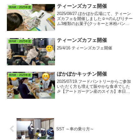
ティーンズカフェ開催
WAM・2025年度
2025/08/27.ぽかぽか広場にて、ティーン
ズカフェを開催しました☺️⭐️のんびりチー
ム3種類のお菓子(クッキーと米粉パンと
プリン)作りをし、みんなで美味しくいた
だきました😄🍮🍪作る過程で失敗もあり
ましたが、その分会話が弾み、楽しい時
ティーンズカフェ開催
WAM・2025年度
間...
25/4/16 ティーンズカフェ開催
ぽかぽかキッチン開催
WAM・2025年度
2025/07/19.フードパントリーからご参加
いただく方も増えて賑やかな食卓でした
🎉【アートガーデン産のスイカ】本日、
コモンウェーブのアートガーデン産のス
イカ🍉が振る舞われました！無農薬のス
イカ🍉とっても甘かったです✨ボランテ
ィアさんに調...
SST ～車の乗り方～