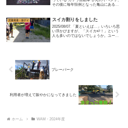
その後に毎年恒例となった亀山にある坂
本棚田の“棚田灯りまつり”に参加してきま
した😊午前中はカトウ自動車さんにお邪
魔しました。地元に貢献している会社な
スイカ割りをしました
児童発達・放デイ
ので...
2025/08/07.「夏といえば…」いろいろ思
い浮かびますが、「スイカ🍉！」という
人も多いのではないでしょうか。ユーカ
リとオリーブさんからいただいたり、育
てているスタッフが持ってきてくださっ
たりと、今年はスイカ割りをして食べる
ことができる...
プレーパーク
利用者が増えて賑やかになってきました
ホーム
WAM・2024年度