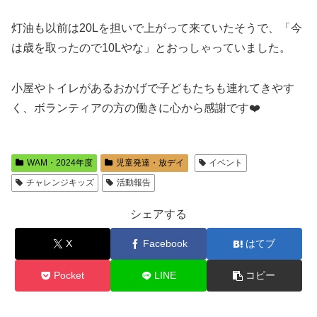
灯油も以前は20Lを担いで上がって来ていたそうで、「今
は歳を取ったので10Lやな」とおっしゃっていました。
小屋やトイレがあるおかげで子どもたちも連れてきやす
く、ボランティアの方の働きに心から感謝です❤️
WAM・2024年度
児童発達・放デイ
イベント
チャレンジキッズ
活動報告
シェアする
X
Facebook
はてブ
Pocket
LINE
コピー