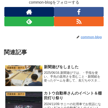
common-blogをフォローする
common-blog
関連記事
新聞遊びをしました
児童発達・放デイ
2025/06/16.新聞遊びでは、・手指を使
い、手先の器用さを育むこと・新聞紙を
使ったゲームを通して、友だちやスタッ
フとコミュニケーションを取ることをね
らいとしています。今回は、スタッフ主
導の元、・新聞紙じゃんけん（陣地取り
カトウ自動車さんのイベント＆棚
児童発達・放デイ
ゲーム）・新聞...
田灯り祭り
2024/11/09.サニーの社用車でお世話にな
っている“カトウ自動車”さんのイベント、