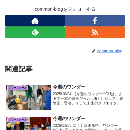
common-blogをフォローする
common-blog
関連記事
今週のワンダー
フリースクール
2025/10/04.【今週のワンダーYOUは、ま
るで一本の映画だった…🎬✨】シェフ、冒
険家、賢者、そして未来のクリエイタ
ー。いいえ、これは何かの役柄ではあり
ません。ワンダーYOUの子どもたちが、
この一週間で見せてくれた「輝く姿」そ
今週のワンダー
フリースクール
のものな...
2025/11/09.寒さも深まる中、ワンダー