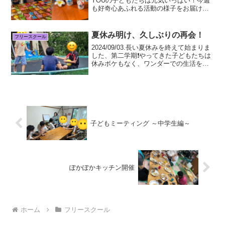
YOUの子どもたちは元気いっぱい！今週
も好奇心あふれる活動の様子をお届けし
ます✨🌳 新しい公園で大冒険！リニュー
アルしたばかりの公園へお出かけ！ピカ
ピカの遊具に子どもたちの目はキラキラ
夏休み明け、久しぶりの再会！
フリースクール
🤩 最高の...
2024/09/03.長い夏休みを終えて始まりま
した、第二学期❗️やってきた子どもたちは
休みボケもなく、ワンダーでの生活を過
ごしていました。朝から二学期の事を皆
んなで話し合い、その後一学期でもルー
ティーンだった勉強、そして何より皆ん
なの好き...
子どもミーティング ～中学生編～
ぽかぽかキッチン開催
ホーム
フリースクール