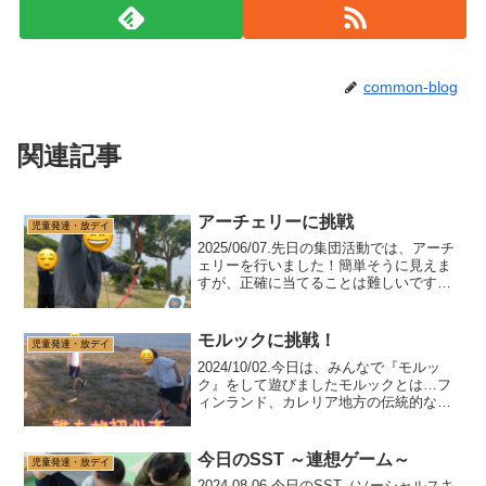
common-blog
関連記事
アーチェリーに挑戦
児童発達・放デイ
2025/06/07.先日の集団活動では、アーチ
ェリーを行いました！簡単そうに見えま
すが、正確に当てることは難しいです😓
吸盤でくっつくタイプの物なので、引く
力がないとスピードが出ずくっつかな
い！また、距離を離しているので、的の
モルックに挑戦！
児童発達・放デイ
中心に照準を合...
2024/10/02.今日は、みんなで『モルッ
ク』をして遊びましたモルックとは…フ
ィンランド、カレリア地方の伝統的なキ
イッカというゲームを元に開発されたス
ポーツで、老若男女だれもが一緒に楽し
めるスポーツです✨残暑が厳しい陽射し
今日のSST ～連想ゲーム～
児童発達・放デイ
でしたので、爽...
2024.08.06.今日のSST（ソーシャルスキ