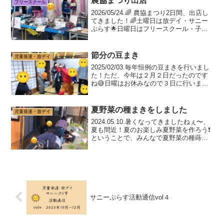
農協まつり出店
フリースクール
2026/05/24.🌈 農協まつり2日間、出店し
てきました！🌈土曜日は放デイ・サニー
ぷらす🌟日曜日はフリースクール・子ど
もの学び舎ワンダーYOU🌟仲間たちが2日
間にわたって大活躍してくれました🎪土
曜日☁️～雨雲なんて関係ない！～今にも
節分の豆まき
児童発達・放デイ
雨が...
2025/02/03.毎年恒例の豆まきを行いまし
た！ただ、今年は２月２日だったのです
ね😅日曜はお休みなので３日に行いまし
た💦みんなに聞いてみると２日にお家で
恵方巻を食べたり、豆まきをしたという
子が何人かいました。Ａ君は「ちゃんと
夏野菜の種まきをしました
児童発達・放デイ
今年の方角向...
2024.05.10.暑くなってきましたねぇ〜、
夏も間近！夏のお楽しみ夏野菜を作ろう❗️
ということで、みんなで夏野菜の種蒔き
をしました。今回は水耕栽培に挑戦❗️ザル
付きのバケツにバーミキュライトを入れ
て、買ってきた人それぞれ、自分で選ん
だ種...
サニーぷらす活動通信vol４