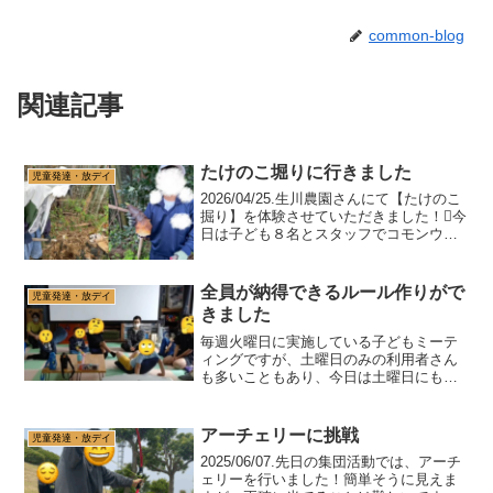
common-blog
関連記事
たけのこ堀りに行きました
児童発達・放デイ
2026/04/25.生川農園さんにて【たけのこ
掘り】を体験させていただきました！🪏今
日は子ども８名とスタッフでコモンウェ
ーブのアートガーデンから車で5分の生川
農園さんへ。日頃から大変お世話になっ
ています🙇‍♀️スタッフの方にレクチャーし
全員が納得できるルール作りがで
児童発達・放デイ
て...
きました
毎週火曜日に実施している子どもミーテ
ィングですが、土曜日のみの利用者さん
も多いこともあり、今日は土曜日にも実
施しました。お互いに歩み寄り、全員が
納得できるルール作りができました。
アーチェリーに挑戦
児童発達・放デイ
2025/06/07.先日の集団活動では、アーチ
ェリーを行いました！簡単そうに見えま