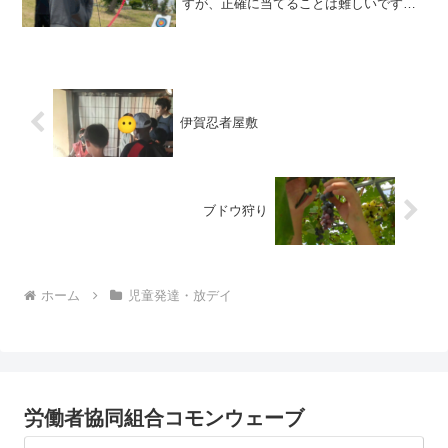
すが、正確に当てることは難しいです😓
吸盤でくっつくタイプの物なので、引く
力がないとスピードが出ずくっつかな
い！また、距離を離しているので、的の
中心に照準を合...
伊賀忍者屋敷
ブドウ狩り
ホーム
児童発達・放デイ
労働者協同組合コモンウェーブ