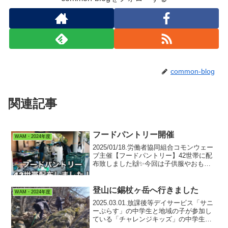
common-blog
関連記事
フードパントリー開催
WAM・2024年度
2025/01/18.労働者協同組合コモンウェー
ブ主催【フードパントリー】42世帯に配
布致しました🙌✨今回は子供服やおもち
ゃのリユースができる「どうぞの棚」も
同時に展開しました❗️小さくなった子供服
を持ってきて、必要なものを持って帰る
登山に錫杖ヶ岳へ行きました
WAM・2024年度
循環型...
2025.03.01.放課後等デイサービス「サニ
ーぷらす」の中学生と地域の子が参加し
ている「チャレンジキッズ」の中学生と
合同で開催しました！今回登ったのは、