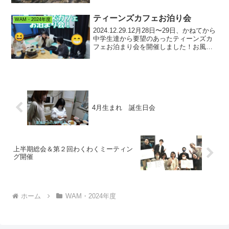
亀山７座の一つ標高676mの錫杖ヶ岳（し
ゃくじょうがたけ）。登り１時間15分の
ティーンズカフェお泊り会
WAM・2024年度
行程で...
2024.12.29.12月28日〜29日、かねてから
中学生達から要望のあったティーンズカ
フェお泊まり会を開催しました！お風呂
に入りに行き、ワイワイお鍋を囲み、夜
は大好きなボードゲーム三昧😊朝は、6時
半に起きて朝食を食べてから、カラオケ
へ😁...
4月生まれ 誕生日会
上半期総会＆第２回わくわくミーティン
グ開催
ホーム
WAM・2024年度