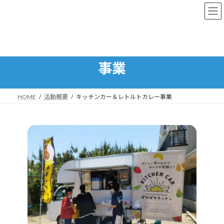
コ
ナ
ン
ビ
テ
ゲ
ン
ー
キッチンカー＆レトルトカレー
ツ
シ
へ
ョ
事業
ス
ン
キ
に
ッ
移
プ
動
HOME
活動概要
キッチンカー＆レトルトカレー事業